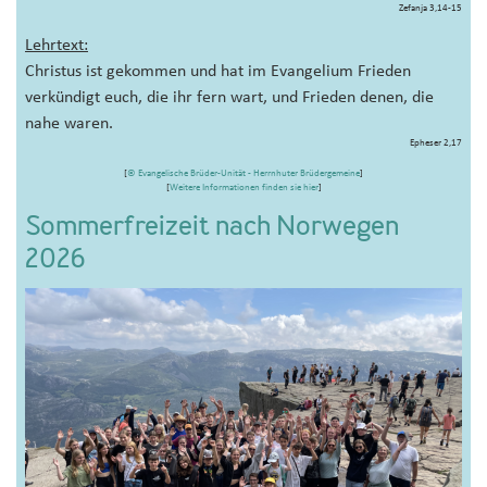
Zefanja 3,14-15
Lehrtext:
Christus ist gekommen und hat im Evangelium Frieden
verkündigt euch, die ihr fern wart, und Frieden denen, die
nahe waren.
Epheser 2,17
[
© Evangelische Brüder-Unität - Herrnhuter Brüdergemeine
]
[
Weitere Informationen finden sie hier
]
Sommerfreizeit nach Norwegen
2026