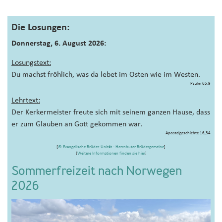
Die Losungen:
Donnerstag, 6. August 2026:
Losungstext:
Du machst fröhlich, was da lebet im Osten wie im Westen.
Psalm 65,9
Lehrtext:
Der Kerkermeister freute sich mit seinem ganzen Hause, dass
er zum Glauben an Gott gekommen war.
Apostelgeschichte 16,34
[
© Evangelische Brüder-Unität - Herrnhuter Brüdergemeine
]
[
Weitere Informationen finden sie hier
]
Sommerfreizeit nach Norwegen
2026