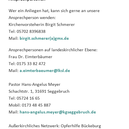
Wer ein Anliegen hat, kann sich gerne an unsere
Ansprechperson wenden:
Kirchenvorsteherin Birgit Schmerer
Tel:
05702 8396838
Mail:
birgit.schmerer(a)gmx
.
de
Ansprechpersonen auf landeskirchlicher Ebene:
Frau Dr. Eimterbäumer
Tel: 0175 33 82 472
Mail:
a.eimterbaeumer@lksl.de
Pastor Hans-Angelus Meyer
Schachtstr. 1, 31691 Seggebruch
Tel: 05724 16 65
Mobil: 0173 48 45 887
Mail:
hans-angelus.meyer@kgseggebruch.de
Außerkirchliches Netzwerk: Opferhilfe Bückeburg