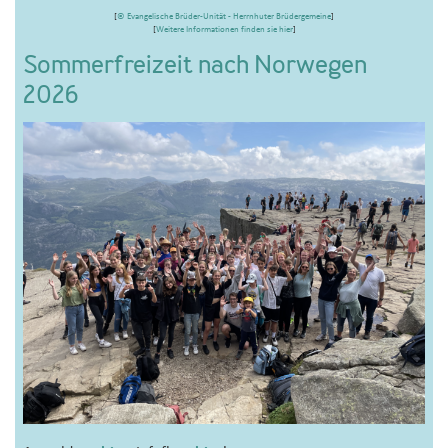
[
© Evangelische Brüder-Unität - Herrnhuter Brüdergemeine
]
[
Weitere Informationen finden sie hier
]
Sommerfreizeit nach Norwegen
2026