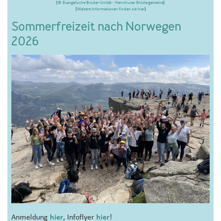
[
© Evangelische Brüder-Unität - Herrnhuter Brüdergemeine
]
[
Weitere Informationen finden sie hier
]
Sommerfreizeit nach Norwegen
2026
Anmeldung
hier
, Infoflyer
hier
!