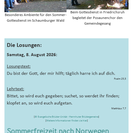
Beim Gottesdienst in Friedrichsruh
Besonderes Ambiente für den Sommer-
begleitet der Posaunenchor den
Gottesdienst im Schaumburger Wald
Gemeindegesang
Die Losungen:
Samstag, 8. August 2026:
Losungstext:
Du bist der Gott, der mir hilft; täglich harre ich auf dich.
Psalm 25,5
Lehrtext:
Bittet, so wird euch gegeben; suchet, so werdet ihr finden;
klopfet an, so wird euch aufgetan.
Matthäus 7,7
[
© Evangelische Brüder-Unität - Herrnhuter Brüdergemeine
]
[
Weitere Informationen finden sie hier
]
Sommerfreizeit nach Norwegen