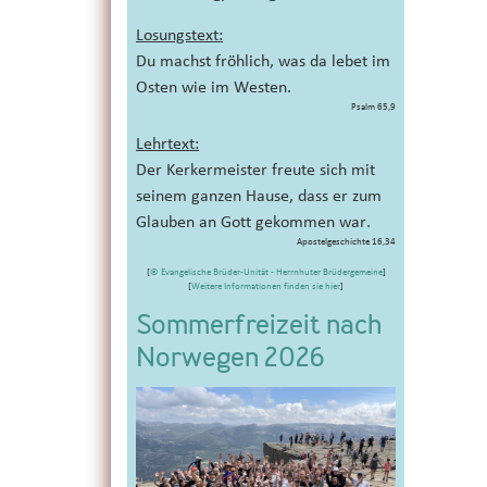
Losungstext:
Du machst fröhlich, was da lebet im
Osten wie im Westen.
Psalm 65,9
Lehrtext:
Der Kerkermeister freute sich mit
seinem ganzen Hause, dass er zum
Glauben an Gott gekommen war.
Apostelgeschichte 16,34
[
© Evangelische Brüder-Unität - Herrnhuter Brüdergemeine
]
[
Weitere Informationen finden sie hier
]
Sommerfreizeit nach
Norwegen 2026