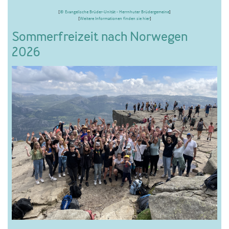
[
© Evangelische Brüder-Unität - Herrnhuter Brüdergemeine
]
[
Weitere Informationen finden sie hier
]
Sommerfreizeit nach Norwegen
2026